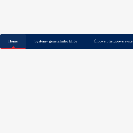
Home
Systémy generálního klíče
Čipové přístupové syst