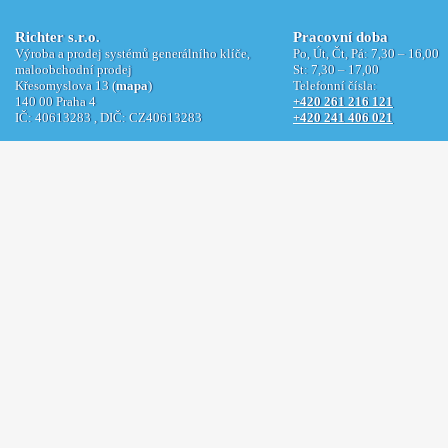
Richter s.r.o.
Pracovní doba
Výroba a prodej systémů generálního klíče,
Po, Út, Čt, Pá: 7,30 – 16,00
maloobchodní prodej
St: 7,30 – 17,00
Křesomyslova 13 (
mapa
)
Telefonní čísla:
140 00 Praha 4
+420 261 216 121
IČ: 40613283 , DIČ: CZ40613283
+420 241 406 021